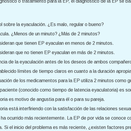
nóstico o tratamiento para la EP, el diagnóstico de la EP se ba
l sobre la eyaculación. ¿Es malo, regular o bueno?
yacula. ¿Menos de un minuto? ¿Más de 2 minutos?
sideran que tienen EP eyaculan en menos de 2 minutos.
sideran que no tienen EP eyaculan en más de 2 minutos.
encia de la eyaculación antes de los deseos de ambos compañer
ablecido límites de tiempo claros en cuanto a la duración apropi
ación de los medicamentos para la EP utiliza 2 minutos como g
l paciente (conocido como tiempo de latencia eyaculatoria) es s
oria es motivo de angustia para él o para su pareja.
ria está interfiriendo con la satisfacción de las relaciones sexual
 si ha ocurrido más recientemente. La EP de por vida se conoce 
Si el inicio del problema es más reciente, ¿existen factores pr