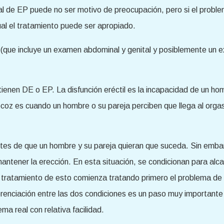
l de EP puede no ser motivo de preocupación, pero si el probl
ual el tratamiento puede ser apropiado.
 (que incluye un examen abdominal y genital y posiblemente un 
ienen DE o EP. La disfunción eréctil es la incapacidad de un ho
recoz es cuando un hombre o su pareja perciben que llega al or
antes de que un hombre y su pareja quieran que suceda. Sin em
antener la erección. En esta situación, se condicionan para al
El tratamiento de esto comienza tratando primero el problema d
erenciación entre las dos condiciones es un paso muy importante
ma real con relativa facilidad.